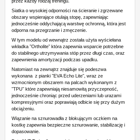
przez każdy rodzaj treningu.
Siatka o wysokiej odporności na ścieranie i zgrzewane
obszary wspierające otulają stopę, zapewniając
jednocześnie oddychającą warstwę ochronną, która jest
odporna na przegrzanie i zmęczenie.
W tym modelu od wewnątrz została użyta wyściełana
wkładka "Ortholite" która zapewnia wsparcie potrzebne
do stabilnego utrzymywania stóp przez długi czas, oraz
zapewnienia amortyzacji podczas upadku.
Natomiast na zewnątrz znajduje się podeszwa
wykonana z pianki "EVA Echo Lite", wraz ze
wzmocnionym obszarem na palcach wykonanym z
"TPU" które zapewniają niesamowitą przyczepność,
jednocześnie chroniąc przed uderzeniami lub urazami
kompresyjnymi oraz poprawiają odbicie się przy dużym
obciążeniu.
Wiązanie na sznurowadła z blokującym oczkiem na
kostkę zapewnia bezpieczne sznurowanie, stabilizację i
dopasowanie.