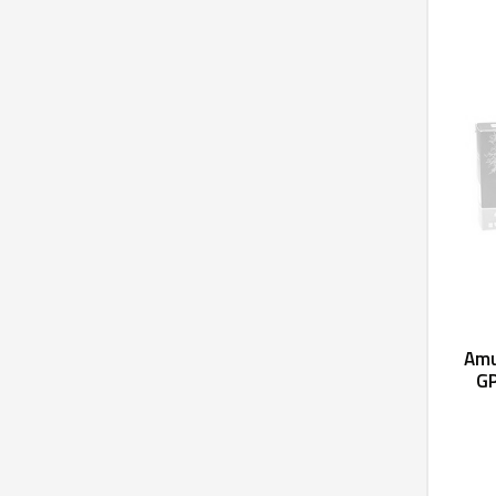
Amu
GP