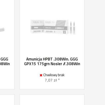
. GGG
Amunicja HPBT .308Win. GGG
308Win
GPX15 175grn Nosler //.308Win
Chwilowy brak
7,07 zł *