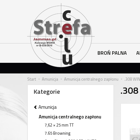
BROŃ PALNA
A
Start
Amunicja
Amunicja centralnego zapłonu
.308 WI
.308
Kategorie
Amunicja
Amunicja centralnego zapłonu
7,62 × 25 mm TT
7.65 Browning