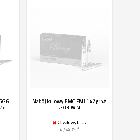
 GGG
Nabój kulowy PMC FMJ 147grn//
Win
.308 WIN
Chwilowy brak
4,54 zł *