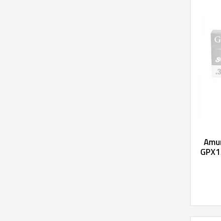
Amun
GPX15