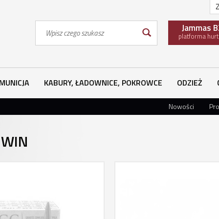
Z
Wyszukaj
Jammas B
platforma hur
MUNICJA
KABURY, ŁADOWNICE, POKROWCE
ODZIEŻ
Nowości
Pr
N
 WIN