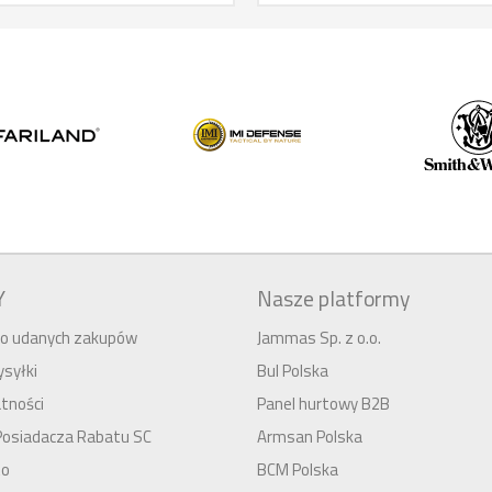
Y
Nasze platformy
 do udanych zakupów
Jammas Sp. z o.o.
syłki
Bul Polska
tności
Panel hurtowy B2B
Posiadacza Rabatu SC
Armsan Polska
to
BCM Polska