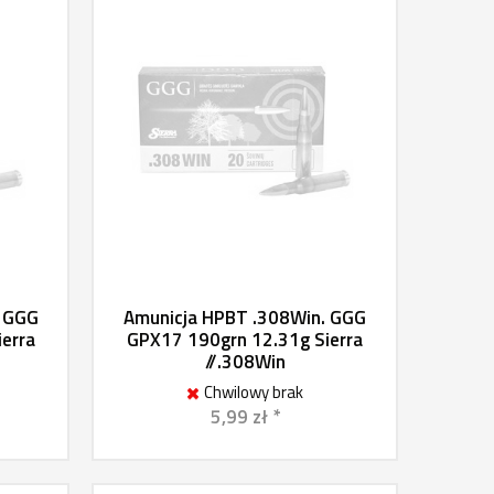
. GGG
Amunicja HPBT .308Win. GGG
erra
GPX17 190grn 12.31g Sierra
//.308Win
Chwilowy brak
5,99 zł *