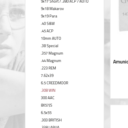
9x17 Short / .380 ACP / AUTO
9x18 Makarov
9x19 Para
.40 S&W
.45 ACP
10mm AUTO
.38 Special
.357 Magnum
.44 Magnum
Amunic
.223 REM
7.62x39
6.5 CREEDMOOR
.308 WIN
300 AAC
8X57JS
6.5x55
.303 BRITISH
.338 LAPUA