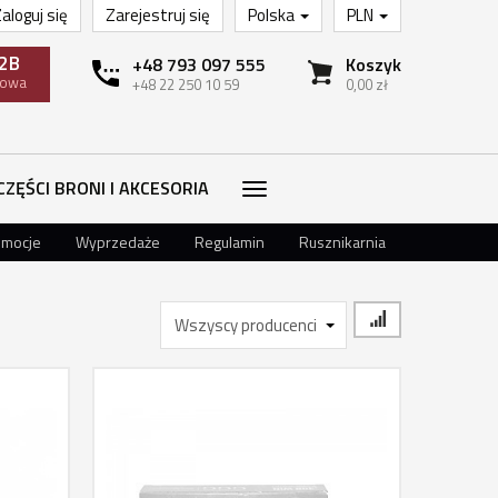
aloguj się
Zarejestruj się
Polska
PLN
2B
+48 793 097 555
Koszyk
towa
+48 22 250 10 59
0,00 zł
CZĘŚCI BRONI I AKCESORIA
omocje
Wyprzedaże
Regulamin
Rusznikarnia