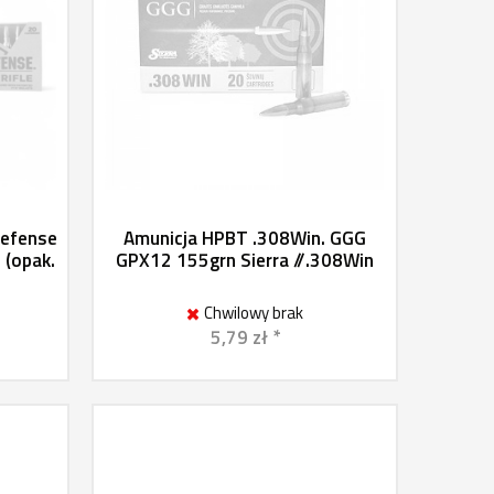
Defense
Amunicja HPBT .308Win. GGG
 (opak.
GPX12 155grn Sierra //.308Win
Chwilowy brak
5,79 zł *