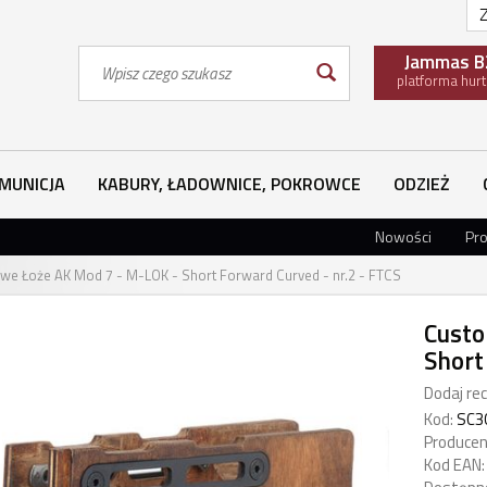
Z
Wyszukaj
Jammas B
platforma hur
MUNICJA
KABURY, ŁADOWNICE, POKROWCE
ODZIEŻ
Nowości
Pr
e Łoże AK Mod 7 - M-LOK - Short Forward Curved - nr.2 - FTCS
Custo
Short
Dodaj rec
Kod:
SC3
Producen
Kod EAN: