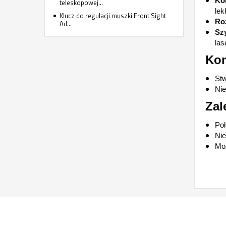
Kol
teleskopowej...
lek
Klucz do regulacji muszki Front Sight
Roz
Ad...
Sz
las
Kom
Stw
Nie
Zal
Poł
Nie
Moż