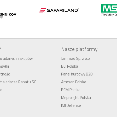
Y
Nasze platformy
 do udanych zakupów
Jammas Sp. z o.o.
syłki
Bul Polska
tności
Panel hurtowy B2B
Posiadacza Rabatu SC
Armsan Polska
to
BCM Polska
Meprolight Polska
IMI Defense