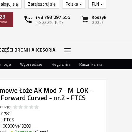
aloguj się
Zarejestruj się
Polska
PLN
2B
+48 793 097 555
Koszyk
towa
+48 22 250 10 59
0,00 zł
CZĘŚCI BRONI I AKCESORIA
omocje
Wyprzedaże
Regulamin
Rusznikarnia
mowe Łoże AK Mod 7 - M-LOK -
 Forward Curved - nr.2 - FTCS
enzję:
01781
t:
FTCS
1000004149209