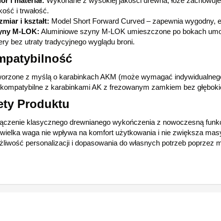
or i materiał:
Wykonane z wysokiej jakości drewna, łoże zachowuje n
kość i trwałość.
miar i kształt:
Model Short Forward Curved – zapewnia wygodny, e
yny M-LOK:
Aluminiowe szyny M-LOK umieszczone po bokach umożliw
ery bez utraty tradycyjnego wyglądu broni.
patybilność
orzone z myślą o karabinkach AKM (może wymagać indywidualnego
kompatybilne z karabinkami AK z frezowanym zamkiem bez głębokiej 
ety Produktu
ączenie klasycznego drewnianego wykończenia z nowoczesną funk
wielka waga nie wpływa na komfort użytkowania i nie zwiększa masy
liwość personalizacji i dopasowania do własnych potrzeb poprzez