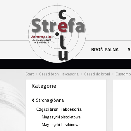
BROŃ PALNA
A
Start
Części broni i akcesoria
Części do broni
Customow
Kategorie
Strona główna
Części broni i akcesoria
Magazynki pistoletowe
Magazynki karabinowe