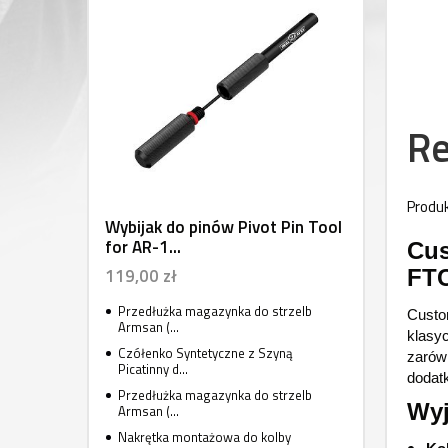
Re
Produk
Wybijak do pinów Pivot Pin Tool
for AR-1...
Cus
119,00 zł
FT
Przedłużka magazynka do strzelb
Custo
Armsan (...
klasy
Czółenko Syntetyczne z Szyną
zarówn
Picatinny d...
dodat
Przedłużka magazynka do strzelb
Wyj
Armsan (...
Nakrętka montażowa do kolby