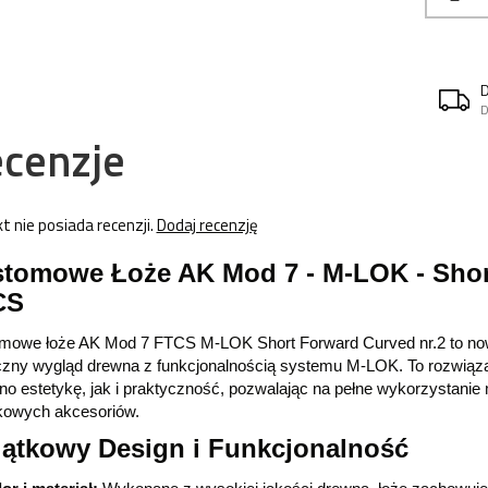
D
cenzje
t nie posiada recenzji.
Dodaj recenzję
tomowe Łoże AK Mod 7 - M-LOK - Short
CS
mowe łoże AK Mod 7 FTCS M-LOK Short Forward Curved nr.2 to now
czny wygląd drewna z funkcjonalnością systemu M-LOK. To rozwią
o estetykę, jak i praktyczność, pozwalając na pełne wykorzystanie
kowych akcesoriów.
ątkowy Design i Funkcjonalność