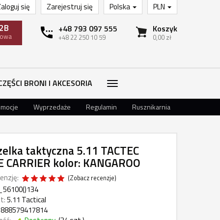
aloguj się
Zarejestruj się
Polska
PLN
2B
+48 793 097 555
Koszyk
towa
+48 22 250 10 59
0,00 zł
CZĘŚCI BRONI I AKCESORIA
omocje
Wyprzedaże
Regulamin
Rusznikarnia
elka taktyczna 5.11 TACTEC
E CARRIER kolor: KANGAROO
enzję:
(
Zobacz recenzje
)
_56100()134
t:
5.11 Tactical
888579417814