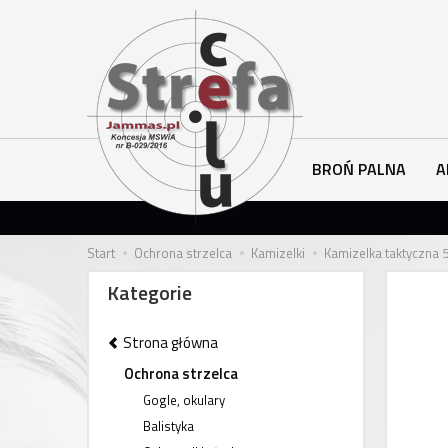
BROŃ PALNA
A
Start
Ochrona strzelca
Kamizelki
Kamizelka taktyczna
Kategorie
Strona główna
Ochrona strzelca
Gogle, okulary
Balistyka