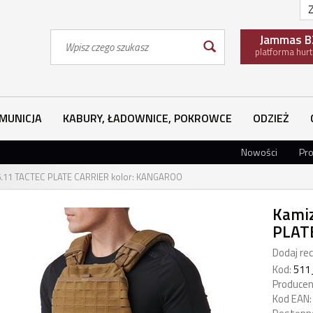
Z
Wyszukaj
Jammas B
platforma hur
MUNICJA
KABURY, ŁADOWNICE, POKROWCE
ODZIEŻ
Nowości
Pr
 5.11 TACTEC PLATE CARRIER kolor: KANGAROO
Kamiz
PLAT
Dodaj rec
Kod:
511
Producen
Kod EAN: