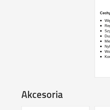
Cechy
Wię
Reg
Szy
Duż
Mie
Nyl
Wo
Kom
Akcesoria