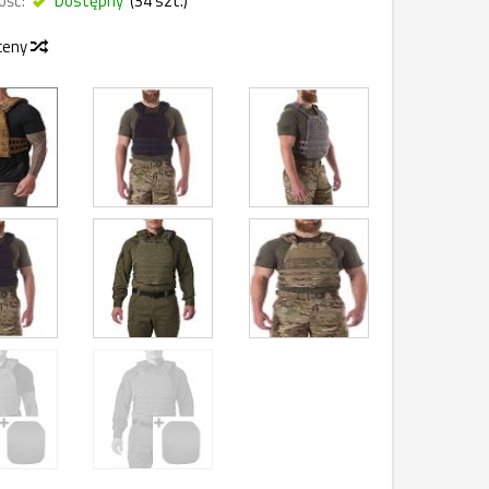
ość:
Dostępny
(
34
szt.)
 ceny