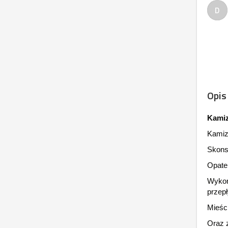
D
Opis
Kamiz
Kamize
Skonst
Opaten
Wykon
przep
Mieści
Oraz z