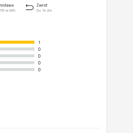
Dostawa
Zwrot
PD w 48h
Do 14 dni
1
0
0
0
0