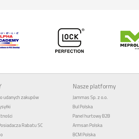
Y
Nasze platformy
 do udanych zakupów
Jammas Sp. z o.o.
syłki
Bul Polska
tności
Panel hurtowy B2B
Posiadacza Rabatu SC
Armsan Polska
to
BCM Polska