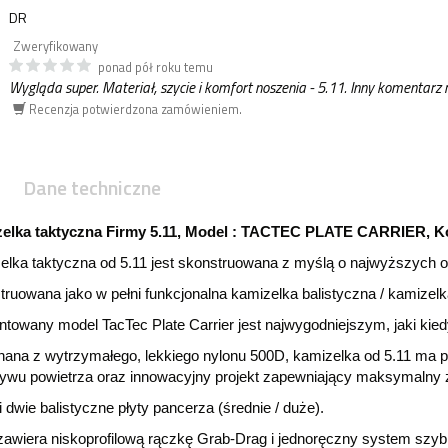
DR
Zweryfikowany
ponad pół roku temu
Wygląda super. Materiał, szycie i komfort noszenia - 5.11. Inny komentarz r
Recenzja potwierdzona zamówieniem.
Dane techniczne
elka taktyczna Firmy 5.11, Model : TACTEC PLATE CARRIER,
lka taktyczna od 5.11 jest skonstruowana z myślą o najwyższych os
ruowana jako w pełni funkcjonalna kamizelka balistyczna / kamizel
towany model TacTec Plate Carrier jest najwygodniejszym, jaki kied
ana z wytrzymałego, lekkiego nylonu 500D, kamizelka od 5.11 ma p
ływu powietrza oraz innowacyjny projekt zapewniający maksymalny 
 dwie balistyczne płyty pancerza (średnie / duże).
awiera niskoprofilową rączkę Grab-Drag i jednoręczny system szybk