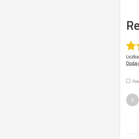
Re
Liczba
Dodaj 
Pok
II