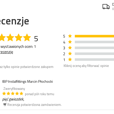
D
cenzje
5
5
4
 wystawionych ocen: 1
3
recenzję
2
1
Kliknij ocenę aby filtorwać opinie
aż tylko opinie potwierdzone zakupem
IBP Instalfittings Marcin Płochocki
Zweryfikowany
ponad pół roku temu
pięć gwiazdek,
Recenzja potwierdzona zamówieniem.