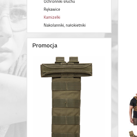
Ochronniki słuchu
Rękawice
Kamizelki
Nakolanniki, nałokietniki
Promocja