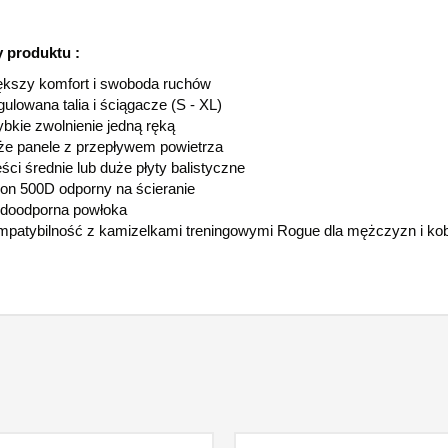
 produktu :
kszy komfort i swoboda ruchów
ulowana talia i ściągacze (S - XL)
bkie zwolnienie jedną ręką
e panele z przepływem powietrza
ści średnie lub duże płyty balistyczne
on 500D odporny na ścieranie
doodporna powłoka
patybilność z kamizelkami treningowymi Rogue dla mężczyzn i kob