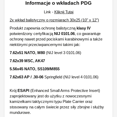
Informacje o wkładach PDG
Link -
Kliknij Tutaj
2x wkład balistyczny o rozmiarach 30x25 (10" x 12")
Produkt zapewnia ochronę balistyczną
klasy IV
potwierdzony certyfikacją
NIJ 0101.06
, co gwarantuje
ochronę nawet przed pociskami karabinowymi a także
niektórymi przeciwpancernymi takimi jak:
7.62x51 NATO, M80
(NIJ level 3 0101.06)
7.62x39 MSC, AK47
5.56x45 NATO, SS109/M855
7.62x63 AP / .30-06
Springfield (NIJ level 4 0101.06)
Krój
ESAPI
(Enhanced Small Arms Protective Insert)
zaprojektowany jest do użytku z nowoczesnymi
kamizelkami taktycznymi typu Plate Carrier oraz
stosowany na całym świecie przez siły zbrojne i służby
mundurowe.