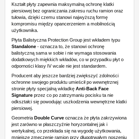
Kształt płyty zapewnia maksymalną ochronę klatki
piersiowej bez ograniczania zakresu ruchu ramion oraz
tułowia, dzięki czemu stanowi najwyższą formę
kompromisu między opancerzeniem a mobilnością
użytkownika.
Płyta Balistyczna Protection Group jest wkładem typu
Standalone
- oznacza to, że stanowi ochronę
balistyczną sama w sobie i nie wymaga stosowania
dodatkowych miękkich wkładów, co w przypadku płyt o
odporności klasy IV wcale nie jest standardem.
Producent aby jeszcze bardziej zwiększyć zdolności
ochronne swojego produktu umieścił po wewnętrznej
stronie płyty specjalną wkładkę
Anti-Back Face
Signature
przez co po zatrzymaniu pocisku ta nie
odkształci się powodując uszkodzenia wewnętrzne klatki
piersiowej.
Geometria
Double Curve
oznacza że płyta zakrzywiona
jest zarówno w płaszczyźnie horyzontalnej jak i
wertykalnej, co przekłada się na wygodę użytkowania,
mniejsze zmęczenie ramion przy długotrwałym noszeniu