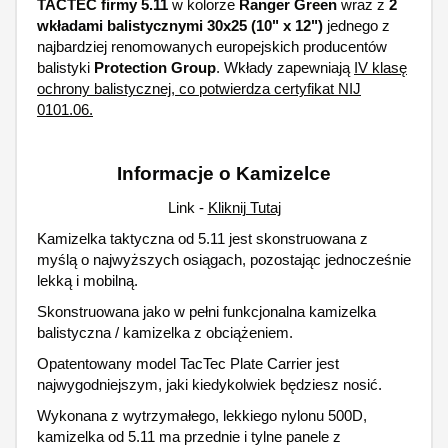
TACTEC firmy 5.11
w kolorze
Ranger Green
wraz z
2
wkładami balistycznymi 30x25 (10" x 12")
jednego z
najbardziej renomowanych europejskich producentów
balistyki
Protection Group
. Wkłady zapewniają
IV klasę
ochrony balistycznej, co potwierdza certyfikat NIJ
0101.06.
Informacje o Kamizelce
Link -
Kliknij Tutaj
Kamizelka taktyczna od 5.11 jest skonstruowana z
myślą o najwyższych osiągach, pozostając jednocześnie
lekką i mobilną.
Skonstruowana jako w pełni funkcjonalna kamizelka
balistyczna / kamizelka z obciążeniem.
Opatentowany model TacTec Plate Carrier jest
najwygodniejszym, jaki kiedykolwiek będziesz nosić.
Wykonana z wytrzymałego, lekkiego nylonu 500D,
kamizelka od 5.11 ma przednie i tylne panele z