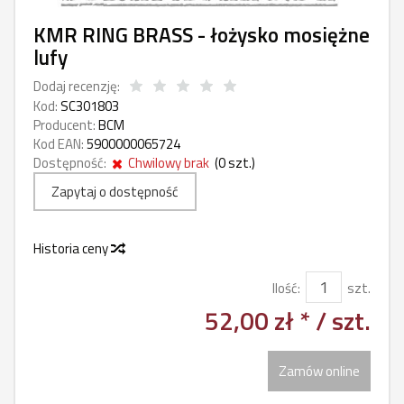
KMR RING BRASS - łożysko mosiężne
lufy
Dodaj recenzję:
Kod:
SC301803
Producent:
BCM
Kod EAN:
5900000065724
Dostępność:
Chwilowy brak
(
0
szt.)
Zapytaj o dostępność
Historia ceny
Ilość:
szt.
52,00 zł *
/ szt.
Zamów online