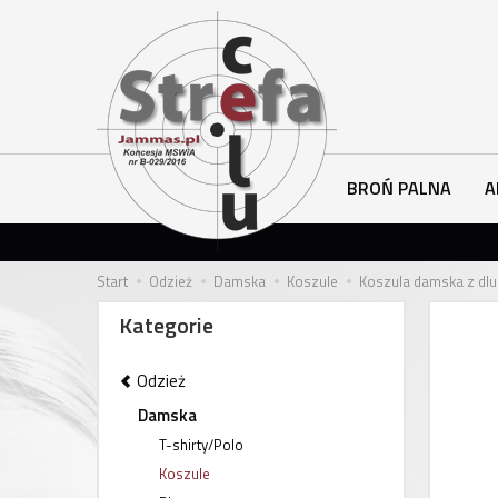
BROŃ PALNA
A
Start
Odzież
Damska
Koszule
Koszula damska z dlu
Kategorie
Odzież
Damska
T-shirty/Polo
Koszule