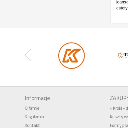
jeansa
estety
Informacje
ZAKUP
O firmie
4 Kroki -
Regulamin
Koszty wy
Kontakt
Formy pła