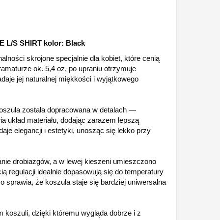
E L/S SHIRT kolor: Black
nalności skrojone specjalnie dla kobiet, które cenią
amaturze ok. 5,4 oz, po upraniu otrzymuje
aje jej naturalnej miękkości i wyjątkowego
koszula została dopracowana w detalach —
a układ materiału, dodając zarazem lepszą
je elegancji i estetyki, unosząc się lekko przy
ie drobiazgów, a w lewej kieszeni umieszczono
ą regulacji idealnie dopasowują się do temperatury
 sprawia, że koszula staje się bardziej uniwersalna
 koszuli, dzięki któremu wygląda dobrze i z