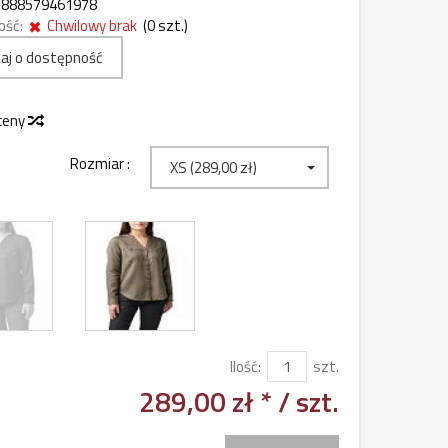
888579461978
ość:
Chwilowy brak
(
0
szt.)
aj o dostępność
 ceny
Rozmiar :
XS (289,00 zł)
Ilość:
szt.
289,00 zł *
/ szt.