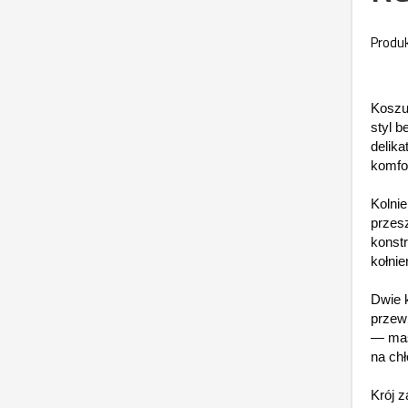
Produk
Koszu
styl b
delika
komfo
Kolni
przesz
konstr
kołnie
Dwie 
przewi
— masz
na chł
Krój z