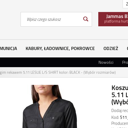
Z
Wyszukaj
Jammas B
platforma hur
MUNICJA
KABURY, ŁADOWNICE, POKROWCE
ODZIEŻ
Nowości
Pr
gim rekawem 5.11 LESLIE L/S SHIRT kolor: BLACK - (Wybór rozmiarów)
Koszu
5.11 
(Wybó
Dodaj rec
Kod:
511
Producen