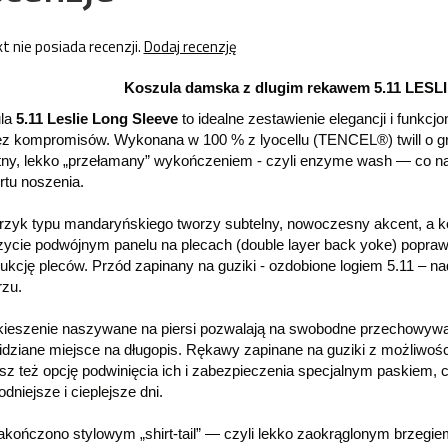
t nie posiada recenzji.
Dodaj recenzję
Koszula damska z dlugim rekawem 5.11 LESLI
la
5.11 Leslie Long Sleeve
to idealne zestawienie elegancji i funkcjo
ez kompromisów. Wykonana w 100 % z lyocellu (TENCEL®) twill o gr
tny, lekko „przełamany” wykończeniem - czyli enzyme wash — co nad
rtu noszenia.
erzyk typu mandaryńskiego tworzy subtelny, nowoczesny akcent, a 
ycie podwójnym panelu na plecach (double layer back yoke) poprawi
ukcję pleców. Przód zapinany na guziki - ozdobione logiem 5.11 – nada
rzu.
kieszenie naszywane na piersi pozwalają na swobodne przechowywan
dziane miejsce na długopis. Rękawy zapinane na guziki z możliwości
 też opcję podwinięcia ich i zabezpieczenia specjalnym paskiem, co
odniejsze i cieplejsze dni.
akończono stylowym „shirt-tail” — czyli lekko zaokrąglonym brzegiem