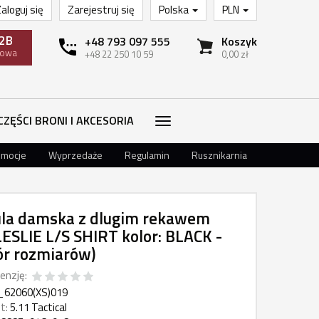
aloguj się
Zarejestruj się
Polska
PLN
2B
+48 793 097 555
Koszyk
towa
+48 22 250 10 59
0,00 zł
CZĘŚCI BRONI I AKCESORIA
omocje
Wyprzedaże
Regulamin
Rusznikarnia
la damska z dlugim rekawem
LESLIE L/S SHIRT kolor: BLACK -
r rozmiarów)
enzję:
_62060(XS)019
t:
5.11 Tactical