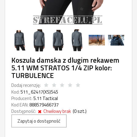
Koszula damska z dlugim rekawem
5.11 WM STRATOS 1/4 ZIP kolor:
TURBULENCE
Dodaj recenzję:
Kod:
511_62417(XS)545
Producent:
5.11 Tactical
Kod EAN:
888579466737
Dostępność:
Chwilowy brak
(
0
szt.)
Zapytaj o dostępność