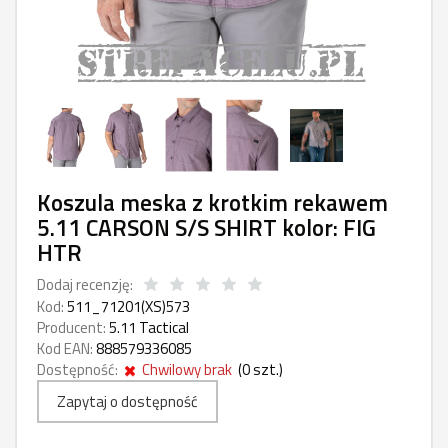
Koszula meska z krotkim rekawem
5.11 CARSON S/S SHIRT kolor: FIG
HTR
Dodaj recenzję:
Kod:
511_71201(XS)573
Producent:
5.11 Tactical
Kod EAN:
888579336085
Dostępność:
Chwilowy brak
(
0
szt.)
Zapytaj o dostępność