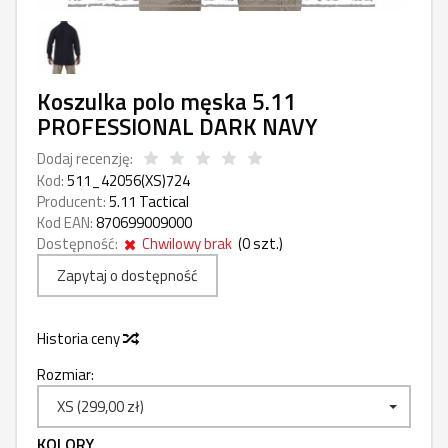
Koszulka polo męska 5.11
PROFESSIONAL DARK NAVY
Dodaj recenzję:
Kod:
511_42056(XS)724
Producent:
5.11 Tactical
Kod EAN:
870699009000
Dostępność:
Chwilowy brak
(
0
szt.)
Zapytaj o dostępność
Historia ceny
Rozmiar:
XS (299,00 zł)
KOLORY