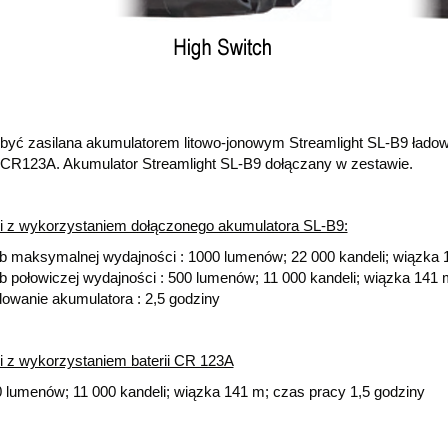
być zasilana akumulatorem litowo-jonowym Streamlight SL-B9 łado
ą CR123A. Akumulator Streamlight SL-B9 dołączany w zestawie.
i z wykorzystaniem dołączonego akumulatora SL-B9:
b maksymalnej wydajności : 1000 lumenów; 22 000 kandeli; wiązka 
b połowiczej wydajności : 500 lumenów; 11 000 kandeli; wiązka 141 
owanie akumulatora : 2,5 godziny
i z wykorzystaniem baterii CR 123A
 lumenów; 11 000 kandeli; wiązka 141 m; czas pracy 1,5 godziny