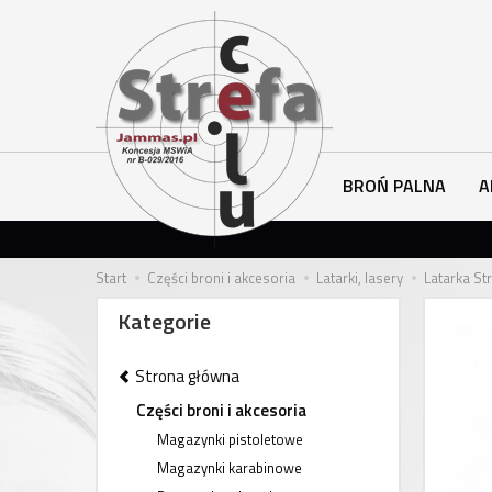
BROŃ PALNA
A
Start
Części broni i akcesoria
Latarki, lasery
Latarka St
Kategorie
Strona główna
Części broni i akcesoria
Magazynki pistoletowe
Magazynki karabinowe