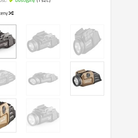
ość:
Dostępny
(
1
szt.)
 ceny