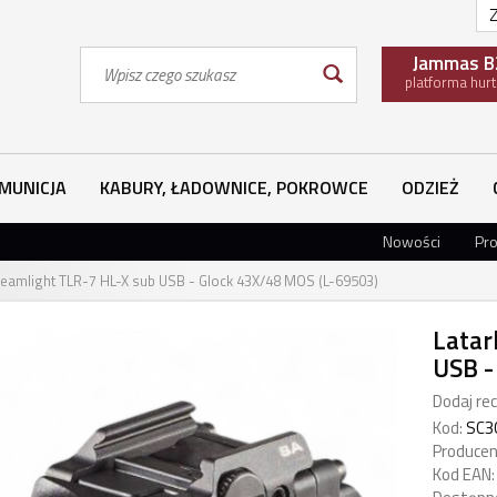
Z
Wyszukaj
Jammas B
platforma hur
MUNICJA
KABURY, ŁADOWNICE, POKROWCE
ODZIEŻ
Nowości
Pr
reamlight TLR-7 HL-X sub USB - Glock 43X/48 MOS (L-69503)
Latar
USB -
Dodaj rec
Kod:
SC3
Producen
Kod EAN: