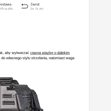
Dostawa
Zwrot
PD w 48h
Do 14 dni
ak, aby wytwarzać
ciasną wiązkę o dalekim
 do własnego stylu strzelania, natomiast waga