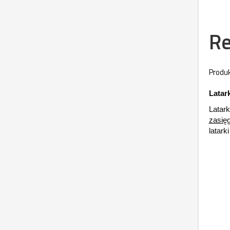
Re
Produk
Latar
Latar
zasię
latark