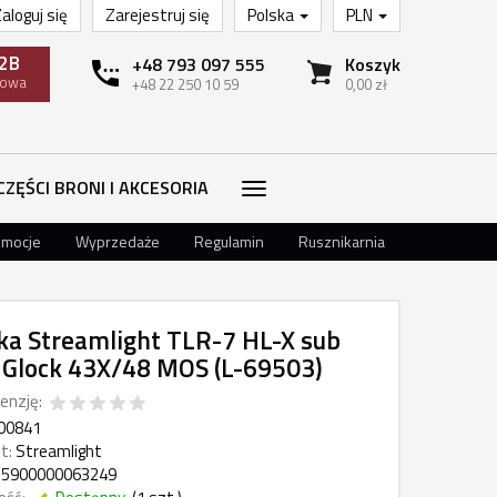
aloguj się
Zarejestruj się
Polska
PLN
2B
+48 793 097 555
Koszyk
towa
+48 22 250 10 59
0,00 zł
CZĘŚCI BRONI I AKCESORIA
omocje
Wyprzedaże
Regulamin
Rusznikarnia
ka Streamlight TLR-7 HL-X sub
 Glock 43X/48 MOS (L-69503)
enzję:
00841
t:
Streamlight
5900000063249