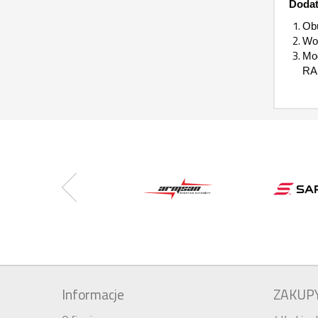
Dodat
Obu
Wod
Mod
RA
Informacje
ZAKUP