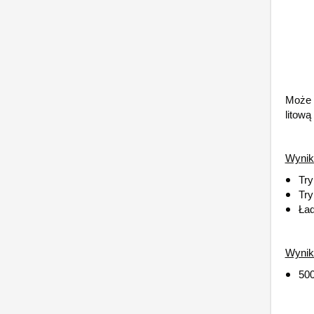
Może 
litow
Wynik
Try
Try
Ład
Wynik
500