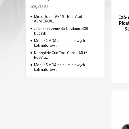
69,30 zł
Micro Tool - AR15 - Real Avid -
Czół
AVMICROA...
Pica
Se
Zabezpieczenie do karabinu .308 -
kluczyk...
Moduł 4 MOA do aluminiowych
kolimatorów ...
Narzędzie Gun Tool Core - AR15 -
RealAvi...
Moduł 6 MOA do aluminiowych
kolimatorów ...