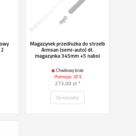
jowy
Magazynek przedłużka do strzelb
12
Armsan (semi-auto) dł.
magazynka 345mm +5 naboi
Chwilowy brak
Promocja: 30 %
273,00 zł *
Do koszyka