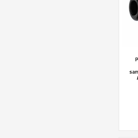
P
sam