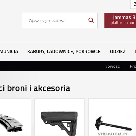
Z
Wyszukaj
Jammas B
platforma hur
MUNICJA
KABURY, ŁADOWNICE, POKROWCE
ODZIEŻ
Nowości
Pr
i broni i akcesoria