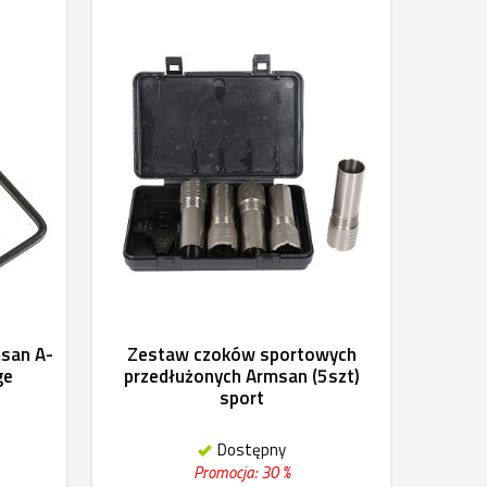
msan A-
Zestaw czoków sportowych
ge
przedłużonych Armsan (5szt)
sport
Dostępny
Promocja: 30 %