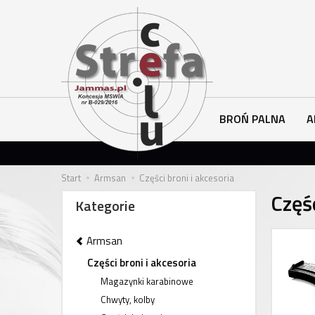
BROŃ PALNA
A
Start
Armsan
Części broni i akcesoria
Częśc
Kategorie
Armsan
Części broni i akcesoria
Magazynki karabinowe
Chwyty, kolby