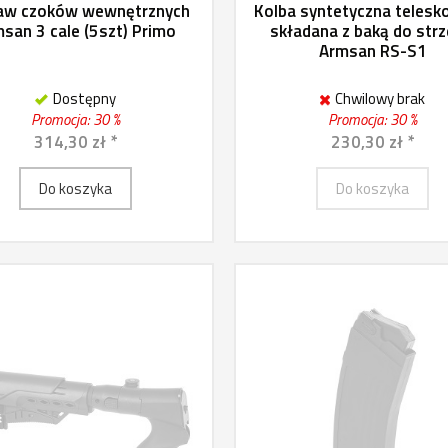
aw czoków wewnętrznych
Kolba syntetyczna teles
san 3 cale (5szt) Primo
składana z baką do strz
Armsan RS-S1
Dostępny
Chwilowy brak
Promocja: 30 %
Promocja: 30 %
314,30 zł *
230,30 zł *
Do koszyka
Do koszyka