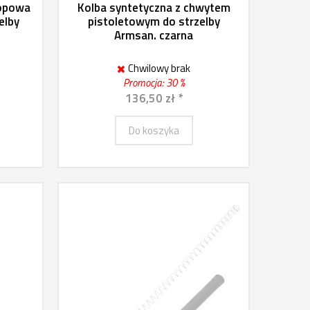
kopowa
Kolba syntetyczna z chwytem
elby
pistoletowym do strzelby
Armsan. czarna
Chwilowy brak
Promocja: 30 %
136,50 zł *
Do koszyka