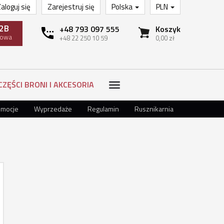
aloguj się
Zarejestruj się
Polska
PLN
2B
+48 793 097 555
Koszyk
towa
+48 22 250 10 59
0,00 zł
CZĘŚCI BRONI I AKCESORIA
omocje
Wyprzedaże
Regulamin
Rusznikarnia