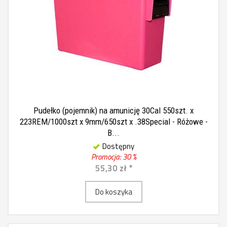
Pudełko (pojemnik) na amunicję 30Cal 550szt. x
223REM/1000szt x 9mm/650szt x .38Special - Różowe -
B...
Dostępny
Promocja: 30 %
55,30 zł *
Do koszyka