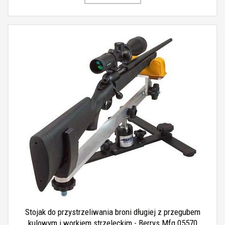
Stojak do przystrzeliwania broni długiej z przegubem
kulowym i workiem strzeleckim - Berrys Mfg 05570