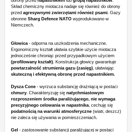
obrony przed
napastnikiem
lub
grupą
napastników
.
Skład chemiczny miotacza nadaje się również do obrony
przed
agresywnymi zwierzętami również psami
. Gazy
obronne
Sharg Defence NATO
wyprodukowano w
Niemczech.
Głowica
- odporna na uszkodzenia mechaniczne.
Ergonomiczny kształt ułatwia szybkie użycie miotacza
jednocześnie chroniąc przed przypadkowym użyciem
(profilowany kształt)
. Konstrukcja głowicy gwarantuje
powtarzalność strumienia gazu (zasięg)
, ułatwiając
skuteczną i efektywną obronę przed napastnikiem.
Dysza Cone
- wyrzuca substancję drażniącą w postaci
chmury
. Charakteryzuję się
natychmiastowym
rozproszeniem środka paraliżującego, nie wymaga
precyzyjnego celowania w napastnika
, cechuję się
podatnością na warunki atmosferyczne
(wiatr, deszcz)
nie zaleca się używania w pomieszczeniach.
Gel
- zastosowanie substancji paraliżującej w postaci