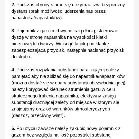
2.
Podczas obrony starać się utrzymać tzw. bezpieczny
dystans (brak możliwości uderzenia nas przez
napastnika/napastników).
3.
Pojemnik z gazem chwycić całą dłonią, skierować
dyszę w stronę napastnika na wysokości klatki
piersiowej lub twarzy. Wcisnąć kciuk pod klapkę
zabezpieczającą przycisk, następnie nacisnąć przycisk
do skutku.
4.
Podczas rozpylania substancji paraliżującej należy
pamiętać aby nie zbliżać się do napastnika/napastników
(można dostać się w opary substancji obezwładniającej),
należy korygować kierunek strumienia gazu w celu
skutecznego trafienia napastnika, efektywny zasięg
substancji drażniącej zależy od miejsca w którym się
znajdujemy oraz od warunków atmosferycznych
(deszcz, przeciwny wiatr).
5.
Po użyciu zawsze należy zakupić nowy pojemnik z
gazem bez względu na ilość pozostałej substancji