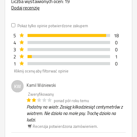
Liczba wystawionych ocen: 19
Dodaj recenzję
Pokaż tylko opinie potwierdzone zakupem
5
18
4
0
3
0
2
1
1
0
Kliknij ocenę aby filtorwać opinie
KW
Kamil Wiśniewski
Zweryfikowany
ponad pół roku temu
Podatny na wiatr. Zasięg kilkadziesiąt centymetrów z
wiatrem. Nie działa na małe psy. Trochę działa na
ludzi.
Recenzja potwierdzona zamówieniem.