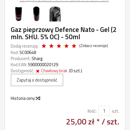
Gaz pieprzowy Defence Nato - Gel (2
mln. SHU. 5% OC) - 50ml
Dodaj recenzję:
(
Zobacz recenzje
)
Kod:
SC00648
Producent:
Sharg
Kod EAN:
5900000020129
Dostępność:
Chwilowy brak
(
0
szt.)
Zapytaj o dostępność
Historia ceny
Ilość:
szt.
25,00 zł *
/ szt.