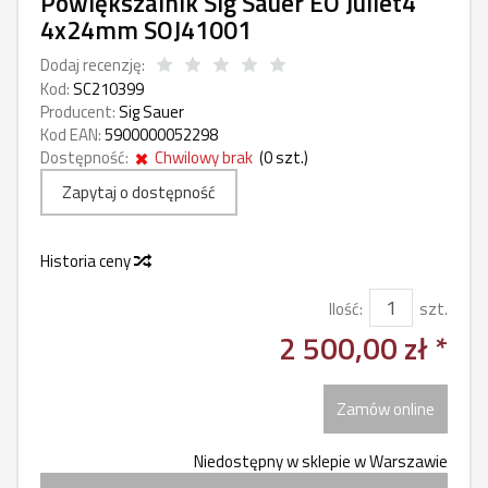
Powiększalnik Sig Sauer EO Juliet4
4x24mm SOJ41001
Dodaj recenzję:
Kod:
SC210399
Producent:
Sig Sauer
Kod EAN:
5900000052298
Dostępność:
Chwilowy brak
(
0
szt.)
Zapytaj o dostępność
Historia ceny
Ilość:
szt.
2 500,00 zł *
Zamów online
Niedostępny w sklepie w Warszawie