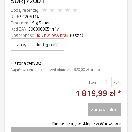
SORJ72001
Dodaj recenzję:
Kod:
SC206114
Producent:
Sig Sauer
Kod EAN:
5900000051147
Dostępność:
Chwilowy brak
(
0
szt.)
Zapytaj o dostępność
Historia ceny
Najniższa cena 30 dni przed obniżką:
1 820,00 zł brutto
Ilość:
szt.
1 819,99 zł *
Zamów online
Niedostępny w sklepie w Warszawie