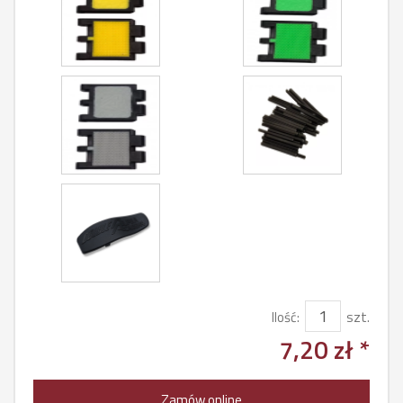
Ilość:
szt.
7,20 zł *
Zamów online