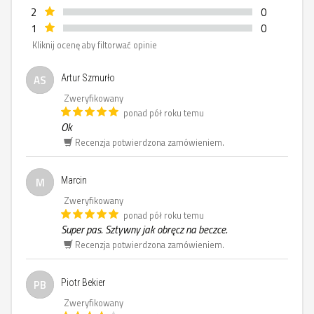
2
0
1
0
Kliknij ocenę aby filtorwać opinie
AS
Artur Szmurło
Zweryfikowany
ponad pół roku temu
Ok
Recenzja potwierdzona zamówieniem.
M
Marcin
Zweryfikowany
ponad pół roku temu
Super pas. Sztywny jak obręcz na beczce.
Recenzja potwierdzona zamówieniem.
PB
Piotr Bekier
Zweryfikowany