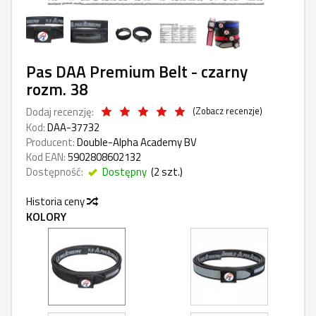
Pas DAA Premium Belt - czarny
rozm. 38
Dodaj recenzję:
(
Zobacz recenzje
)
Kod:
DAA-37732
Producent:
Double-Alpha Academy BV
Kod EAN:
5902808602132
Dostępność:
Dostępny
(
2
szt.)
Historia ceny
KOLORY