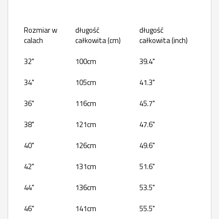
Rozmiar w
długość
długość
calach
całkowita (cm)
całkowita (inch)
32"
100cm
39.4"
34"
105cm
41.3"
36"
116cm
45.7"
38"
121cm
47.6"
40"
126cm
49.6"
42"
131cm
51.6"
44"
136cm
53.5"
46"
141cm
55.5"