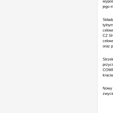
wypos
jego 
Skład
tylny
celown
CZ SH
celow
oraz p
Strzel
przyc
COMPA
kracia
Nowy 
zwyci