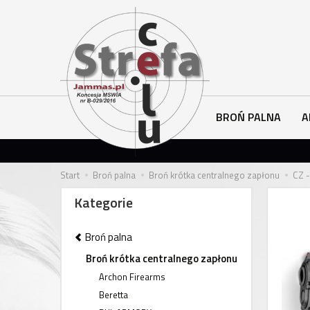
BROŃ PALNA
A
Start
Broń palna
Broń krótka centralnego zapłonu
CZ -
Kategorie
Broń palna
Broń krótka centralnego zapłonu
Archon Firearms
Beretta