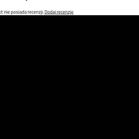
t nie posiada recenzji.
Dodaj recenzję