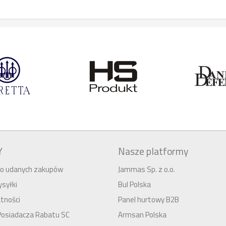
Y
Nasze platformy
 do udanych zakupów
Jammas Sp. z o.o.
syłki
Bul Polska
tności
Panel hurtowy B2B
Posiadacza Rabatu SC
Armsan Polska