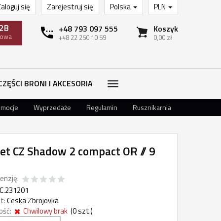
aloguj się
Zarejestruj się
Polska
PLN
2B
+48 793 097 555
Koszyk
towa
+48 22 250 10 59
0,00 zł
CZĘŚCI BRONI I AKCESORIA
omocje
Wyprzedaże
Regulamin
Rusznikarnia
let CZ Shadow 2 compact OR // 9
enzję:
C.231201
t:
Ceska Zbrojovka
ość:
Chwilowy brak
(
0
szt.)