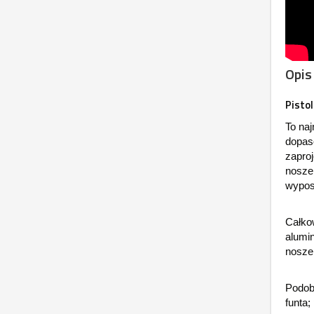
Opis
Pisto
To na
dopas
zaproj
nosze
wypos
Całko
alumin
noszen
Podob
funta;