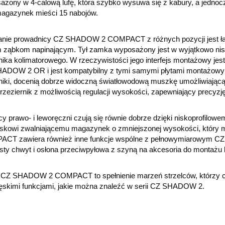
ażony w 4-calową lufę, która szybko wysuwa się z kabury, a jednoc
magazynek mieści 15 nabojów.
anie prowadnicy CZ SHADOW 2 COMPACT z różnych pozycji jest łatwe
m ząbkom napinającym. Tył zamka wyposażony jest w wyjątkowo nisk
ika kolimatorowego. W rzeczywistości jego interfejs montażowy jes
ADOW 2 OR i jest kompatybilny z tymi samymi płytami montażowymi.
niki, docenią dobrze widoczną światłowodową muszkę umożliwiając
rzeziernik z możliwością regulacji wysokości, zapewniający precyzję
cy prawo- i leworęczni czują się równie dobrze dzięki niskoprofil
iskowi zwalniającemu magazynek o zmniejszonej wysokości, który
CT zawiera również inne funkcje wspólne z pełnowymiarowym CZ 
sty chwyt i osłona przeciwpyłowa z szyną na akcesoria do montażu 
CZ SHADOW 2 COMPACT to spełnienie marzeń strzelców, którzy czek
ęskimi funkcjami, jakie można znaleźć w serii CZ SHADOW 2.