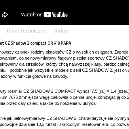
Dane techniczne
Video
let CZ Shadow 2 compact OR // 9 PARA
jnowszy członek rodziny pistoletów CZ o wysokich osiągach. Zapr
owaniem, co pełnowymiarowy flagowy pistolet sportowy CZ SHA
ektowany dla strzelców, którzy chcą najwyższej klasy, bardzo celnego 
niu. I podobnie jak wszystkie modele z serii CZ SHADOW 2, jest o
ażony w funkcje gotowe na zawody.
wity rozmiar CZ SHADOW 2 COMPACT wynosi 7,5 (dł.) × 1,4 (szer.) 
ium 7075 zmniejsza wagę całkowitą o cenne uncje, obniżając ją do 2 
ia przez cały dzień, a także do noszenia w ukryciu.
nie jak pełnowymiarowy CZ SHADOW 2, charakteryzuje się płynnym n
 podwójne działanie 10,3 funta) i skróconym resetowaniem, co pozwala