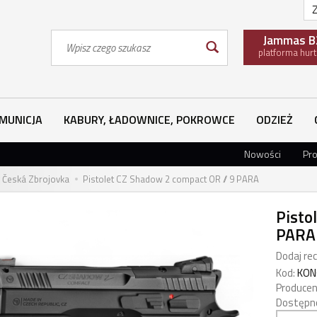
Z
Wyszukaj
Jammas B
platforma hur
MUNICJA
KABURY, ŁADOWNICE, POKROWCE
ODZIEŻ
Nowości
Pr
 Česká Zbrojovka
Pistolet CZ Shadow 2 compact OR // 9 PARA
Pisto
PARA
Dodaj rec
Kod:
KON
Producen
Dostępn