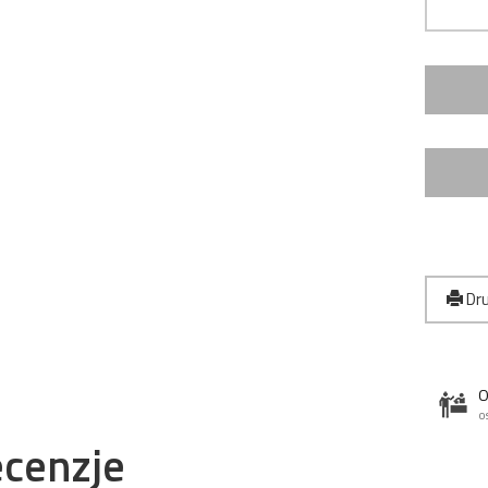
Dru
O
o
cenzje