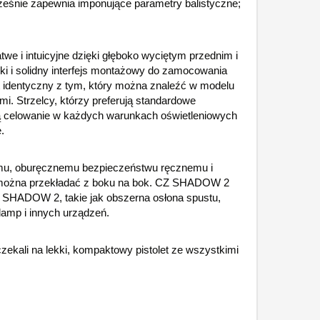
ześnie zapewnia imponujące parametry balistyczne;
 i intuicyjne dzięki głęboko wyciętym przednim i
i i solidny interfejs montażowy do zamocowania
t identyczny z tym, który można znaleźć w modelu
 Strzelcy, którzy preferują standardowe
ą celowanie w każdych warunkach oświetleniowych
.
owemu, oburęcznemu bezpieczeństwu ręcznemu i
 można przekładać z boku na bok. CZ SHADOW 2
SHADOW 2, takie jak obszerna osłona spustu,
lamp i innych urządzeń.
ali na lekki, kompaktowy pistolet ze wszystkimi