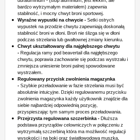
duraluminium - (stop aluminium, jest lekkim, ale
bardzo wytrzymałym materiałem) zapewnia
stabilność, i mocny chwyt broni sportowej.
Wyraźne wypustki na chwycie -
Setki ostrych
wypustek na przodzie chwytu zapewniają doskonałą
stabilność broni w dłoni. Broń nie ślizga się w dłoni
podczas strzelania lub gwałtownej zmiany kierunku.
Chwyt ukształtowany dla najgłębszego chwytu
-
Regulacja ramy pod beavertail dla najgłębszego
chwytu, poprawia zachowanie się podczas wystrzału i
zmniejsza uniesienie broni palnej spowodowane
wystrzałem.
Regulowany przycisk zwolnienia magazynka
-
Szybkie przeładowanie w fazie strzelania musi być
absolutnie intuicyjne. Dzięki regulowanemu przycisku
zwolnienia magazynka każdy użytkownik znajdzie dla
siebie najbardziej odpowiednią pozycję,
przyspieszając tym samym proces przeładowania.
Przejrzysta regulowana szczerbinka -
Dłuższa
podstawa przyrządów celowniczych w połączeniu z
wytrzymałą szczerbiną która ma możliwość regulacji
wysokości i na boki oraz światłowodowa muszka,