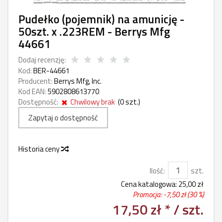
Pudełko (pojemnik) na amunicję -
50szt. x .223REM - Berrys Mfg
44661
Dodaj recenzję:
Kod:
BER-44661
Producent:
Berrys Mfg, Inc.
Kod EAN:
5902808613770
Dostępność:
Chwilowy brak
(
0
szt.)
Zapytaj o dostępność
Historia ceny
Ilość:
szt.
Cena katalogowa:
25,00 zł
Promocja: -
7,50 zł
(30 %)
17,50 zł *
/ szt.