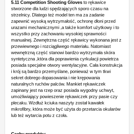
5.11 Competition Shooting Gloves
to rękawice
stworzone dla ludzi spędzających sporo czasu na
strzelnicy. Dlatego też model ten ma za zadanie
zapewnić wysoką wytrzymałość, ochronę dłoni przed
urazami mechanicznymi ,a także komfort użytkowy i to
wszystko przy zachowaniu wysokiej sprawności
manualnej. Zewnętrzna część rękawicy wykonana jest z
przewiewnego i rozciągliwego materiału. Natomiast
wewnętrzną część stanowi bardzo wytrzymała skóra
syntetyczna ,która dla poprawienia cyrkulacji powietrza
posiada specjalne otwory wentylacyjne. Cała konstrukcja
i krój są bardzo przemyślane, ponieważ w tym tkwi
sekret dobrego dopasowania i nie krępowania
naturalnych ruchów palców. Mankiet rękawiczek
zapinany jest na rzep oraz posiada wygodny uchwyt,
umożliwiający powieszenie rękawiczek przy pasie czy
plecaku. Wzdłuż kciuka naszyty został kawałek
mikrofibry, która może być użyta do przetarcia okularów
lub też wytarcia potu z czoła.
Cechy produktu: