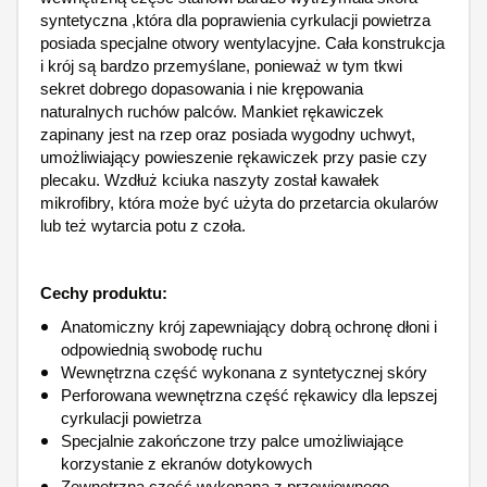
syntetyczna ,która dla poprawienia cyrkulacji powietrza
posiada specjalne otwory wentylacyjne. Cała konstrukcja
i krój są bardzo przemyślane, ponieważ w tym tkwi
sekret dobrego dopasowania i nie krępowania
naturalnych ruchów palców. Mankiet rękawiczek
zapinany jest na rzep oraz posiada wygodny uchwyt,
umożliwiający powieszenie rękawiczek przy pasie czy
plecaku. Wzdłuż kciuka naszyty został kawałek
mikrofibry, która może być użyta do przetarcia okularów
lub też wytarcia potu z czoła.
Cechy produktu:
Anatomiczny krój zapewniający dobrą ochronę dłoni i
odpowiednią swobodę ruchu
Wewnętrzna część wykonana z syntetycznej skóry
Perforowana wewnętrzna część rękawicy dla lepszej
cyrkulacji powietrza
Specjalnie zakończone trzy palce umożliwiające
korzystanie z ekranów dotykowych
Zewnętrzna cześć wykonana z przewiewnego