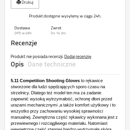
Drukuj
Produkt dostępne wysyłamy w ciągu 24h.
Dostawa
Zwrot
DPD w 48h
Do 14 dni
Recenzje
Produkt nie posiada recenzji.
Dodaj recenzję
Opis
Dane techniczne
5.11 Competition Shooting Gloves
to rękawice
stworzone dla ludzi spędzających sporo czasu na
strzelnicy. Dlatego też model ten ma za zadanie
zapewnić wysoką wytrzymałość, ochronę dłoni przed
urazami mechanicznymi ,a także komfort użytkowy i to
wszystko przy zachowaniu wysokiej sprawności
manualnej. Zewnętrzna część rękawicy wykonana jest z
przewiewnego i rozciągliwego materiału. Natomiast
wewnętrzną część stanowi bardzo wytrzymała skóra