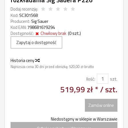
Dodaj recenzję:
Kod:
SC301568
Producent:
Sig Sauer
Kod EAN:
798681679294
Dostępność:
Chwilowy brak
(
0
szt.)
Zapytaj o dostępność
Historia ceny
Najniższa cena 30 dni przed obniżką:
520,00 zł brutto
Ilość:
szt.
519,99 zł *
/ szt.
Zamów online
Niedostępny w sklepie w Warszawie