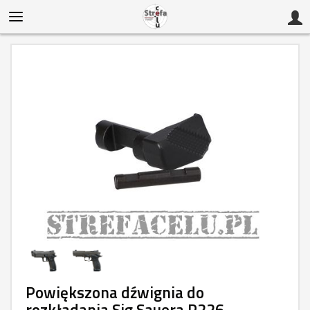
Powiększona dźwignia do
rozkładania Sig Sauera P226